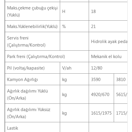
Maks.çekme çubuğu çekişi
H
18
(Yüklü)
Maks.Yüklenebilirlik(Yüklü)
%
21
Servis freni
Hidrolik ayak pedalı
(Çalıştırma/Kontrol)
Park freni (Çalıştırma/Kontrol)
Mekanik el kolu
Pil (voltaj/kapasite)
V/ah
12/80
Kamyon Ağırlığı
kg
3590
3810
Ağırlık dağılımı Yüklü
kg
4920/670
5615/6
(Ön/Arka)
Ağırlık dağılımı Yüksüz
kg
1615/1975
1715/2
(Ön/Arka)
Lastik