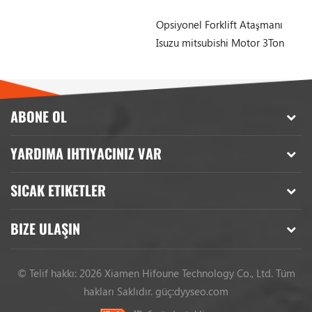
Opsiyonel Forklift Ataşmanı
Çi
Isuzu mitsubishi Motor 3Ton
To
4 Ton Dizel Forklift Satılık
ABONE OL
YARDIMA IHTIYACINIZ VAR
SICAK ETIKETLER
BIZE ULAŞIN
© Telif hakkı: 2026 Xiamen Hifoune Technology Co., Ltd. Tüm
hakları Saklıdır.
güç:
dyyseo.com