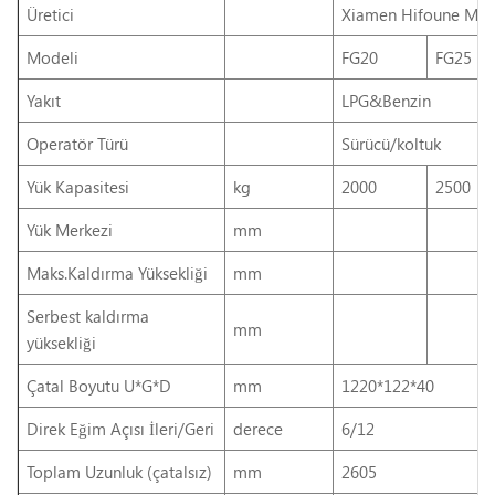
Üretici
Xiamen
Hifoune
Mak
Modeli
FG20
FG25
Yakıt
LPG&Benzin
Operatör Türü
Sürücü/koltuk
Yük Kapasitesi
kg
2000
2500
Yük Merkezi
mm
Maks.Kaldırma Yüksekliği
mm
Serbest kaldırma
mm
yüksekliği
Çatal Boyutu U*G*D
mm
1220*122*40
Direk Eğim Açısı İleri/Geri
derece
6/12
Toplam Uzunluk (çatalsız)
mm
2605