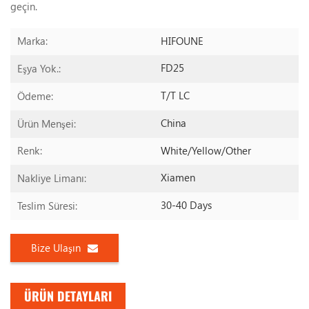
geçin.
HIFOUNE
Marka:
FD25
Eşya Yok.:
T/T LC
Ödeme:
China
Ürün Menşei:
White/yellow/other
Renk:
Xiamen
Nakliye Limanı:
30-40 Days
Teslim Süresi:
Bize Ulaşın
ÜRÜN DETAYLARI