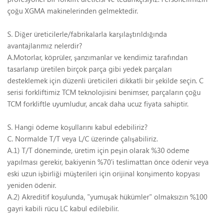
çoğu XGMA makinelerinden gelmektedir.
S. Diğer üreticilerle/fabrikalarla karşılaştırıldığında
avantajlarımız nelerdir?
A.Motorlar, köprüler, şanzımanlar ve kendimiz tarafından
tasarlanıp üretilen birçok parça gibi yedek parçaları
desteklemek için düzenli üreticileri dikkatli bir şekilde seçin. C
serisi forkliftimiz TCM teknolojisini benimser, parçaların çoğu
TCM forkliftle uyumludur, ancak daha ucuz fiyata sahiptir.
S. Hangi ödeme koşullarını kabul edebiliriz?
C. Normalde T/T veya L/C üzerinde çalışabiliriz.
A.1) T/T döneminde, üretim için peşin olarak %30 ödeme
yapılması gerekir, bakiyenin %70'i teslimattan önce ödenir veya
eski uzun işbirliği müşterileri için orijinal konşimento kopyası
yeniden ödenir.
A.2) Akreditif koşulunda, "yumuşak hükümler" olmaksızın %100
gayri kabili rücu LC kabul edilebilir.