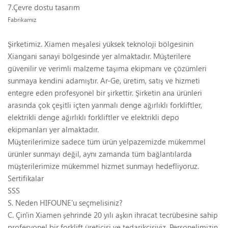
7.Çevre dostu tasarım
Fabrikamız
Şirketimiz. Xiamen meşalesi yüksek teknoloji bölgesinin
Xiangani sanayi bölgesinde yer almaktadır. Müşterilere
güvenilir ve verimli malzeme taşıma ekipmanı ve çözümleri
sunmaya kendini adamıştır. Ar-Ge, üretim, satış ve hizmeti
entegre eden profesyonel bir şirkettir. Şirketin ana ürünleri
arasında çok çeşitli içten yanmalı denge ağırlıklı forkliftler,
elektrikli denge ağırlıklı forkliftler ve elektrikli depo
ekipmanları yer almaktadır.
Müşterilerimize sadece tüm ürün yelpazemizde mükemmel
ürünler sunmayı değil, aynı zamanda tüm bağlantılarda
müşterilerimize mükemmel hizmet sunmayı hedefliyoruz.
Sertifikalar
SSS
S. Neden HIFOUNE'u seçmelisiniz?
C. Çin'in Xiamen şehrinde 20 yılı aşkın ihracat tecrübesine sahip
profesyonel bir forklift üreticisi ve tedarikçisiyiz. Personelimizin