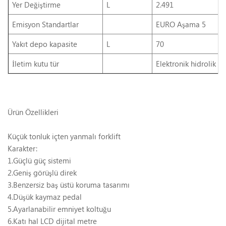
Yer Değiştirme
L
2.491
Emisyon
Standartlar
EURO Aşama 5
Yakıt
depo
kapasite
L
70
İletim
kutu
tür
Elektronik hidrolik ş
Ürün Özellikleri
Küçük tonluk içten yanmalı forklift
Karakter:
1.Güçlü güç sistemi
2.Geniş görüşlü direk
3.Benzersiz baş üstü koruma tasarımı
4.Düşük kaymaz pedal
5.Ayarlanabilir emniyet koltuğu
6.Katı hal LCD dijital metre