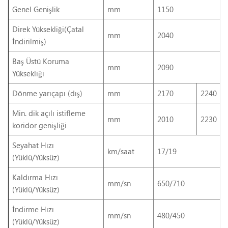
Genel Genişlik
mm
1150
Direk Yüksekliği(Çatal
mm
2040
İndirilmiş)
Baş Üstü Koruma
mm
2090
Yüksekliği
Dönme yarıçapı (dış)
mm
2170
2240
Min. dik açılı istifleme
mm
2010
2230
koridor genişliği
Seyahat Hızı
km/saat
17/19
(Yüklü/Yüksüz)
Kaldırma Hızı
mm/sn
650/710
(Yüklü/Yüksüz)
İndirme Hızı
mm/sn
480/450
(Yüklü/Yüksüz)