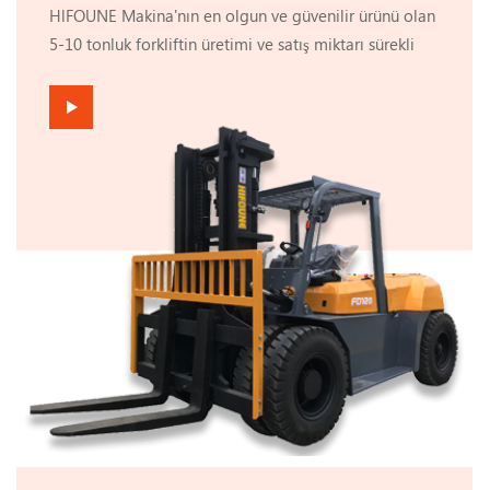
HlFOUNE Makina'nın en olgun ve güvenilir ürünü olan
farkındalığını artırır can ve mal güvenliğinin
5-10 tonluk forkliftin üretimi ve satış miktarı sürekli
korunmasıdır.
artırılmış ve piyasada büyük beğeni toplamıştır. Buna
rağmen hala müşterilerimizi aktif olarak dinliyor ve
sürekli iyileştirmeler yapıyoruz. Geçtiğimiz 2 yılda
ürünlerimizde irili ufaklı 45 iyileştirme birikti. Tüm
müşterilerimizin görüşlerini, alın terimizi ve
bilgeliğimizi bu forklifte koyuyoruz. HlFOUNE
Machinery, yalnızca ürünün benzersiz güvenilirliğini ve
dayanıklılığını korumakla kalmıyor, aynı zamanda
çalışma verimliliğini ve çalışma konforunu da sürekli
olarak geliştiriyor. Ek gürültü azaltma cihazı, sürekli
iyileştirilen fren ve gaz pedalı hassasiyeti ve
benimsenen arka aks yumuşak bağlantı yapısının
tümü, çalışma konforunu sürekli olarak iyileştirmeye
yöneliktir. Mevcut direk sistemi de büyük ölçüde
iyileştirildi, kaldırma hızı daha da iyileştirildi ve