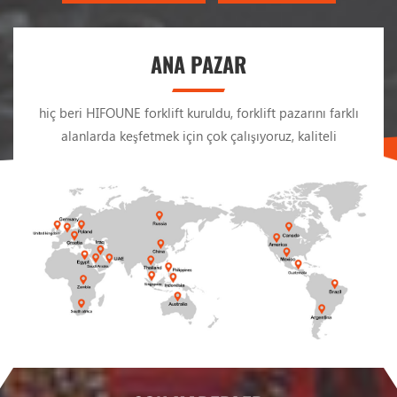
ekipmanları Biz tüm ürün yelpazemizde müşterilere
mükemmel ürünler sunmayı amaçlamakla kalmaz, aynı
zamanda müşterilere tüm bağlantılarda mükemmel hizmet
ANA PAZAR
sunmayı da hedefler.
hiç beri HIFOUNE forklift kuruldu, forklift pazarını farklı
alanlarda keşfetmek için çok çalışıyoruz, kaliteli
ürünlerimiz ve kaliteli hizmetimiz sürekli destek dan
değerli müşterilerimiz, daha fazlasını bekliyoruz iş-gemi
dünyanın her yerinden ortaklarla.