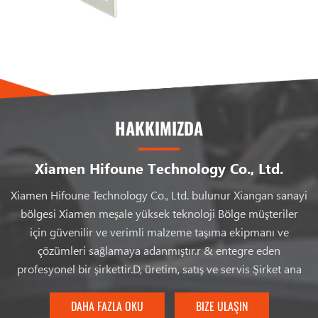
özelleştirilmiş ürünlerdeki farklı ihtiyaçlarınızı
karşılamak için tek elden çözümler sunuyoruz.
HAKKIMIZDA
Xiamen Hifoune Technology Co., Ltd.
Xiamen Hifoune Technology Co., Ltd. bulunur Xiangan sanayi
bölgesi Xiamen meşale yüksek teknoloji Bölge müşteriler
için güvenilir ve verimli malzeme taşıma ekipmanı ve
çözümleri sağlamaya adanmıştır.r & entegre eden
profesyonel bir şirkettir.D, üretim, satış ve servis Şirket ana
ürünler arasında içten yanmalı karşı ağırlıklı forkliftler,
elektrikli denge ağırlıklı forkliftler ve elektrikli depo
DAHA FAZLA OKU
BIZE ULAŞIN