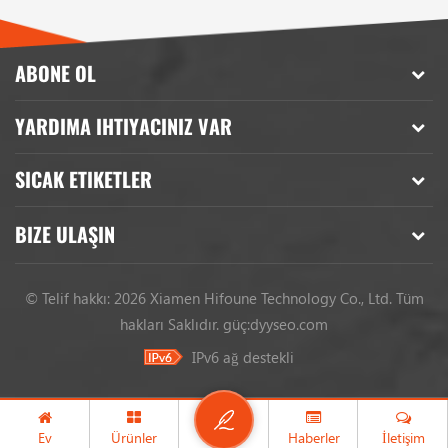
ABONE OL
YARDIMA IHTIYACINIZ VAR
SICAK ETIKETLER
BIZE ULAŞIN
© Telif hakkı: 2026 Xiamen Hifoune Technology Co., Ltd. Tüm
hakları Saklıdır.
güç:
dyyseo.com
IPv6 ağ destekli
Ev
Ürünler
Haberler
İletişim