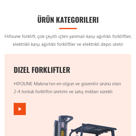
ÜRÜN KATEGORILERI
Hifoune forklift, çok çeşitli içten yanmalı karşı ağırlıklı forkliftler,
elektrikli karşı ağırlıklı forkliftler ve elektrikli depo üretir
ekipmanlar, lütfen ihtiyacınızı paylaşın.
DIZEL FORKLIFTLER
HlFOUNE Makina'nın en olgun ve güvenilir ürünü olan
2-4 tonluk forkliftin üretimi ve satış miktarı sürekli
artırılmış ve piyasada büyük beğeni toplamıştır. Buna
rağmen hala müşterilerimizi aktif olarak dinliyor ve
sürekli iyileştirmeler yapıyoruz. Geçtiğimiz 2 yılda
ürünlerimizde irili ufaklı 45 iyileştirme birikti. Tüm
müşterilerimizin görüşlerini, alın terimizi ve