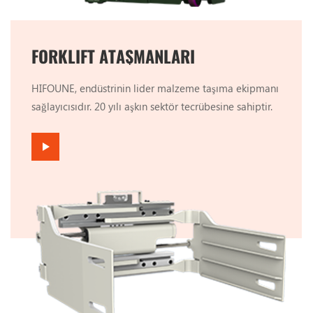
sistem patlamaya dayanıklı bir tasarıma sahiptir.
Petrol borusu patlasa bile direk hızlı bir şekilde
düşmez, bu da güvenliği artırır; 6. Kolay ve rahat
FORKLIFT ATAŞMANLARI
kullanım için akıllı entegre kontrol kolunu kullanın.
HIFOUNE, endüstrinin lider malzeme taşıma ekipmanı
sağlayıcısıdır. 20 yılı aşkın sektör tecrübesine sahiptir.
Profesyonel araştırma ve geliştirme, yalın üretim
ürünleri ve tedarik zinciri entegrasyonu avantajlarıyla
forklift, ataşman ve aksesuarları konusunda sizlere
profesyonel hizmetler sunmaktadır. En büyüğü Taşıma
verimliliğinizi en üst düzeye çıkarın. Misyonumuz
ihtiyaçlarınızı düşünmek, size daha yüksek değer
sunmak ve optimum iş avantajlarınıza ulaşmaktır.
Ürünlerimiz ve hizmetlerimiz Çin, ASEAN, Avustralya,
Güney Asya, Orta Doğu ve Avrupa gibi ana akım ve
hızlı büyüyen pazarlarda oldukça tanınmaktadır. Pazar
rekabet gücünüzü artırmak için standart ve