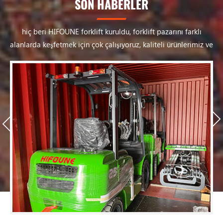
SON HABERLER
hiç beri HIFOUNE forklift kuruldu, forklift pazarını farklı
alanlarda keşfetmek için çok çalışıyoruz, kaliteli ürünlerimiz ve
kaliteli hizmetimiz sürekli destek dan değerli müşterilerimiz,
daha fazlasını bekliyoruz iş-gemi dünyanın her yerinden
ortaklarla.