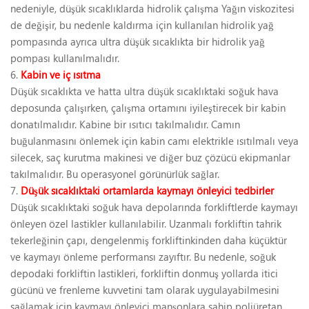
nedeniyle, düşük sıcaklıklarda hidrolik çalışma Yağın viskozitesi
de değişir, bu nedenle kaldırma için kullanılan hidrolik yağ
pompasında ayrıca ultra düşük sıcaklıkta bir hidrolik yağ
pompası kullanılmalıdır.
6.
Kabin ve iç ısıtma
Düşük sıcaklıkta ve hatta ultra düşük sıcaklıktaki soğuk hava
deposunda çalışırken, çalışma ortamını iyileştirecek bir kabin
donatılmalıdır. Kabine bir ısıtıcı takılmalıdır. Camın
buğulanmasını önlemek için kabin camı elektrikle ısıtılmalı veya
silecek, saç kurutma makinesi ve diğer buz çözücü ekipmanlar
takılmalıdır. Bu operasyonel görünürlük sağlar.
7.
Düşük sıcaklıktaki ortamlarda kaymayı önleyici tedbirler
Düşük sıcaklıktaki soğuk hava depolarında forkliftlerde kaymayı
önleyen özel lastikler kullanılabilir. Uzanmalı forkliftin tahrik
tekerleğinin çapı, dengelenmiş forkliftinkinden daha küçüktür
ve kaymayı önleme performansı zayıftır. Bu nedenle, soğuk
depodaki forkliftin lastikleri, forkliftin donmuş yollarda itici
gücünü ve frenleme kuvvetini tam olarak uygulayabilmesini
sağlamak için kaymayı önleyici manşonlara sahip poliüretan