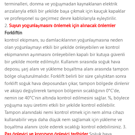
terminalleri, donma ve yoğuşmadan kaynaklanan elektrik
arızalarıyla etkili bir şekilde başa çıkmak için kauçuk kapaklar
ve profesyonel su geçirmez devre kablolarıyla eşleştirilir.
2.
Suyun yoğunlaşmasını önlemek için alınacak önlemler
Forkliftin
kontrol ekipmanı, su damlacıklarının yoğunlaşmasına neden
olan yoğunlaşmayı etkili bir şekilde önleyebilen ve kontrol
ekipmanının aşınmasını önleyebilen kapalı bir kutuya güvenli
bir şekilde monte edilmiştir. Kullanım sırasında soğuk hava
deposu, şarj alanı ve yükleme boşaltma alanı arasında tampon
bölge oluşturulmalıdır. Forklift belirli bir süre çalıştıktan sonra
forklift soğuk hava deposundan çıkar, tampon bölgede dinlenir
ve aküyü değiştirerek tampon bölgenin sıcaklığının 0°C'de,
nemin ise 40°C'nin altında kontrol edilmesini sağlar. %, böylece
yoğuşma suyu üretimi etkili bir şekilde kontrol edilebilir.
Tampon alanındaki nemi kontrol etmek için nem alma cihazı
kullanabilir veya daha düşük nem sağlamak için yükleme ve
boşaltma alanını izole ederek sıcaklığı kontrol edebilirsiniz. 3.
Pas önleyici ve korozyon önleyici tedbirler
Soğuk hava