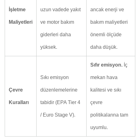
İşletme
uzun vadede yakıt
ancak enerji ve
Maliyetleri
ve motor bakım
bakım maliyetleri
giderleri daha
önemli ölçüde
yüksek.
daha düşük.
Sıfır emisyon.
İç
Sıkı emisyon
mekan hava
Çevre
düzenlemelerine
kalitesi ve sıkı
Kuralları
tabidir (EPA Tier 4
çevre
/ Euro Stage V).
politikalarına tam
uyumlu.