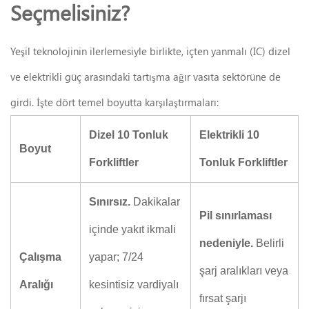
Seçmelisiniz?
Yeşil teknolojinin ilerlemesiyle birlikte, içten yanmalı (IC) dizel
ve elektrikli güç arasındaki tartışma ağır vasıta sektörüne de
girdi. İşte dört temel boyutta karşılaştırmaları:
Dizel 10 Tonluk
Elektrikli 10
Boyut
Forkliftler
Tonluk Forkliftler
Sınırsız.
Dakikalar
Pil sınırlaması
içinde yakıt ikmali
nedeniyle.
Belirli
Çalışma
yapar; 7/24
şarj aralıkları veya
Aralığı
kesintisiz vardiyalı
fırsat şarjı