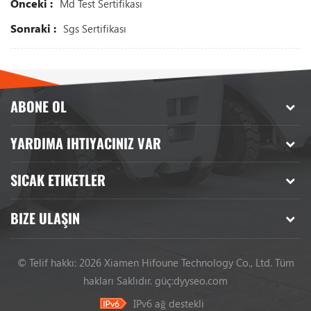
Önceki :
Md Test Sertifikası
Sonraki :
Sgs Sertifikası
ABONE OL
YARDIMA IHTIYACINIZ VAR
SICAK ETIKETLER
BIZE ULAŞIN
© Telif hakkı: 2026 Xiamen Hifoune Technology Co., Ltd. Tüm
hakları Saklıdır.
güç:
dyyseo.com
IPv6 ağ destekli