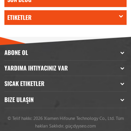
ETIKETLER
ABONE OL
YARDIMA IHTIYACINIZ VAR
SICAK ETIKETLER
BIZE ULAŞIN
© Telif hakkı: 2026 Xiamen Hifoune Technology Co., Ltd. Tüm
hakları Saklıdır.
güç:
dyyseo.com