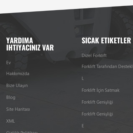
YARDIMA
SICAK ETIKETLER
IHTIYACINIZ VAR
Dizel Forklift
Ev
Hakkımızda
L
Bize Ulaşın
Forklift İçin Satmak
Blog
Forklift Genişliği
Site Haritası
Forklift Genişliği
XML
E
Gizlilik Politikası