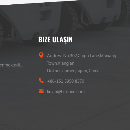
BIZE ULAŞIN
Address:No.302,Chipu Lane,Maxiang
Town,Xiang'an
Forklift Tarafından Desteklenmektedir LPG
District,xiamen,fujian,.China
+86-151 5950 8370
kevin@hifoune.com