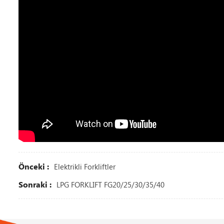
Önceki :
Elektrikli Forkliftler
Sonraki :
LPG FORKLIFT FG20/25/30/35/40