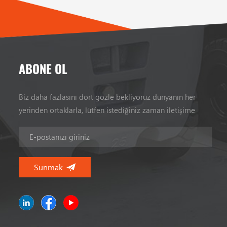
ABONE OL
Biz daha fazlasını dört gözle bekliyoruz dünyanın her
yerinden ortaklarla, lütfen istediğiniz zaman iletişime
geçin.